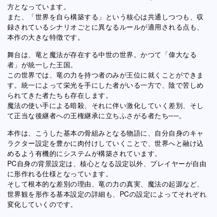
方となっています。
また、「世界を自ら構築する」という核心は共通しつつも、収
録されているシナリオごとに異なるルールが適用される点も、
本作の大きな特徴です。
舞台は、竜と魔法が存在する中世の世界。かつて「偉大なる
者」が統一した王国。
この世界では、竜の力を持つ者のみが王位に就くことができま
す。統一によって栄光を手にした者がいる一方で、陰で苦しめ
られてきた者たちも存在します。
魔法の使い手による暗殺、それに伴い激化していく差別、そし
て正当な後継者への王権継承に立ちふさがる者たち──。
本作は、こうした基本の骨組みとなる物語に、自分自身のキャ
ラクター設定を豊かに肉付けしていくことで、世界へと融け込
めるよう有機的にシステムが構築されています。
PC自身の背景設定は、核心となる設定以外、プレイヤーが自由
に形作れる仕様となっています。
そして根本的な差別の理由、竜の力の真実、魔法の起源など、
世界観を形作る基本設定の詳細も、PCの設定によってそれぞれ
変化していくのです。