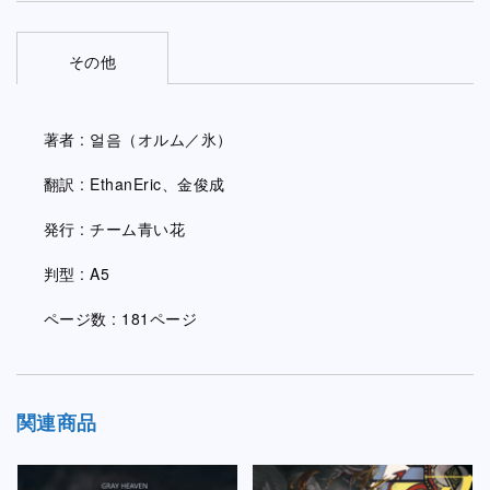
その他
著者 : 얼음（オルム／氷）
翻訳 : EthanEric、金俊成
発行 : チーム青い花
判型 : A5
ページ数 : 181ページ
関連商品