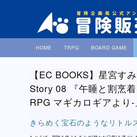
HOME
TRPG
BOARD GAME
【EC BOOKS】星宮すみれ短編
Story 08 『午睡と割
RPG マギカロギアより-
きらめく宝石のようなリトル
たとえば、冒険を終えたあとの”静かな日常”を過ごし