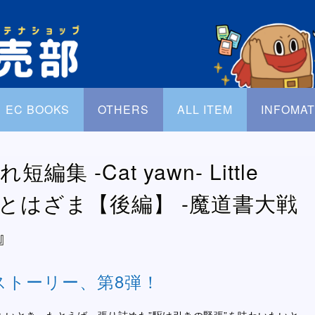
EC BOOKS
OTHERS
ALL ITEM
INFOMAT
集 -Cat yawn- Little
烹着とはざま【後編】 -魔道書大戦
』
ストーリー、第8弾！
たいとき。たとえば、張り詰めた”駆け引きの緊張”を味わいたいと