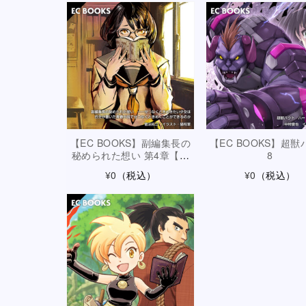
【EC BOOKS】副編集長の
【EC BOOKS】超獣
秘められた想い 第4章【後
8
編】
¥0
（税込）
¥0
（税込）