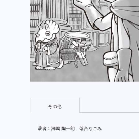
その他
著者 : 河嶋 陶一朗、落合なごみ