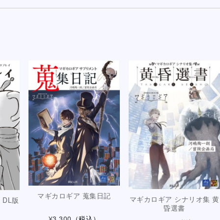
マギカロギア 蒐集日記
マギカロギア シナリオ集 黄
DL版
昏選書
¥3,300
（税込）