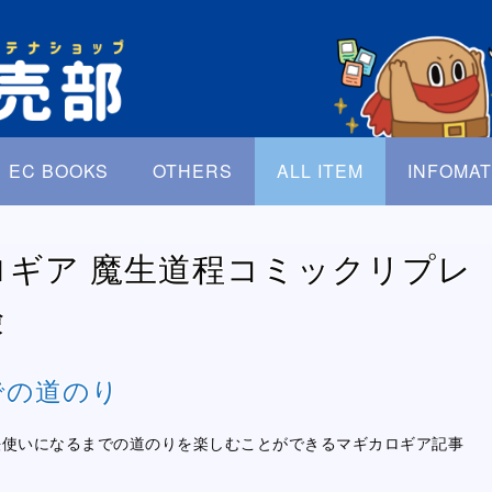
EC BOOKS
OTHERS
ALL ITEM
INFOMAT
ロギア 魔生道程コミックリプレ
険
での道のり
法使いになるまでの道のりを楽しむことができるマギカロギア記事