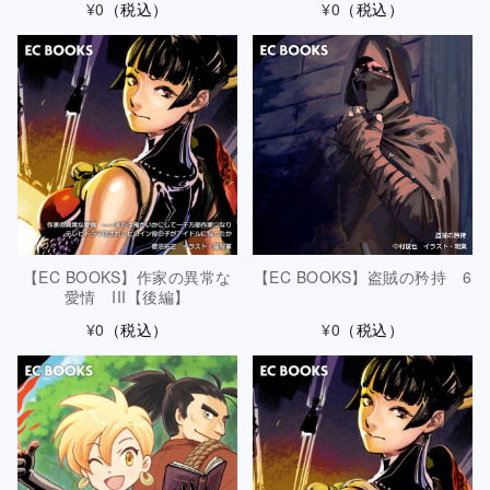
¥0
（税込）
¥0
（税込）
【EC BOOKS】作家の異常な
【EC BOOKS】盗賊の矜持 6
愛情 III【後編】
¥0
（税込）
¥0
（税込）