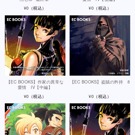
¥0
（税込）
¥0
（税込）
【EC BOOKS】作家の異常な
【EC BOOKS】盗賊の矜持 8
愛情 IV【中編】
¥0
（税込）
¥0
（税込）