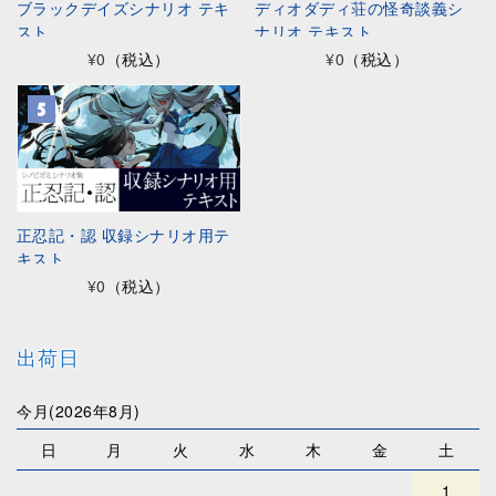
ブラックデイズシナリオ テキ
ディオダディ荘の怪奇談義シ
スト
ナリオ テキスト
¥0
（税込）
¥0
（税込）
正忍記・認 収録シナリオ用テ
キスト
¥0
（税込）
出荷日
今月(2026年8月)
日
月
火
水
木
金
土
1