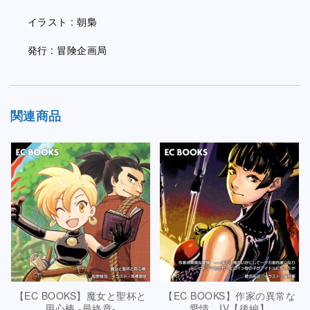
イラスト : 朝梟
発行 : 冒険企画局
関連商品
【EC BOOKS】魔女と聖杯と
【EC BOOKS】作家の異常な
用心棒 -最終章-
愛情 IV【後編】