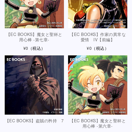
【EC BOOKS】魔女と聖杯と
【EC BOOKS】作家の異常な
用心棒 -第七章-
愛情 IV【前編】
¥0
（税込）
¥0
（税込）
【EC BOOKS】盗賊の矜持 7
【EC BOOKS】魔女と聖杯と
用心棒 -第六章-