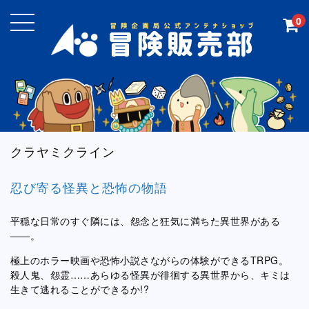
0
クラヤミクライン
忍び寄る怪異と恐怖の物語
平穏な日常のすぐ隣には、怨念と狂気に満ちた異世界がある
――。
極上のホラー映画や恐怖小説さながらの体験ができるTRPG。
殺人鬼、怨霊……あらゆる怪異が徘徊する異世界から、キミは
生きて逃れることができるか!?