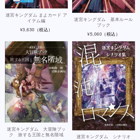
迷宮キングダム まよカード ア
迷宮キングダム 基本ルール
イテム編
ブック
¥3,630
（税込）
¥5,060
（税込）
迷宮キングダム 大冒険ブッ
ク 旅する王国と無名階域
迷宮キングダム シナリオ