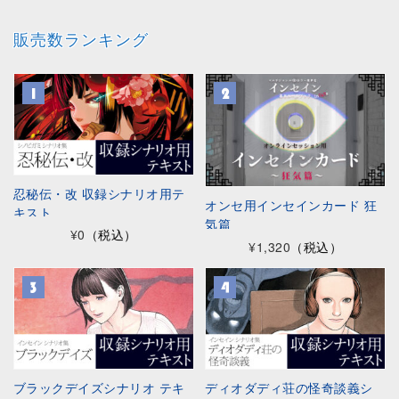
販売数ランキング
忍秘伝・改 収録シナリオ用テ
オンセ用インセインカード 狂
キスト
気篇
¥0
（税込）
¥1,320
（税込）
ブラックデイズシナリオ テキ
ディオダディ荘の怪奇談義シ