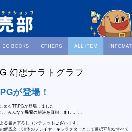
EC BOOKS
OTHERS
ALL ITEM
INFOMAT
RPG 幻想ナラトグラフ
PGが登場！
しめるTRPGが登場しました！
し、みんなで
異変
の解決を目指しましょう。
による書き下ろしコンテンツもございます。
ての解説文、30体のプレイヤーキャラクターとして選択可能なすべて