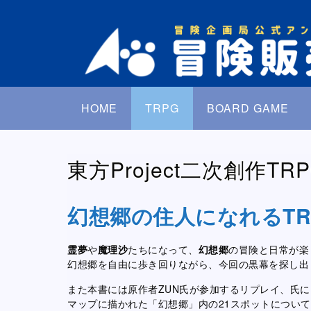
HOME
TRPG
BOARD GAME
東方Project二次創作T
幻想郷の住人になれるTR
霊夢
や
魔理沙
たちになって、
幻想郷
の冒険と日常が楽
幻想郷を自由に歩き回りながら、今回の黒幕を探し出
また本書には原作者ZUN氏が参加するリプレイ、氏
マップに描かれた「幻想郷」内の21スポットについ