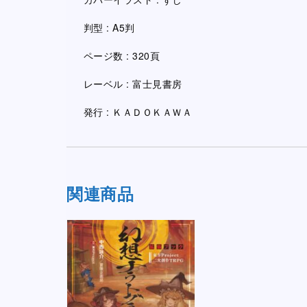
判型 : A5判
ページ数 : 320頁
レーベル : 富士見書房
発行 : ＫＡＤＯＫＡＷＡ
関連商品