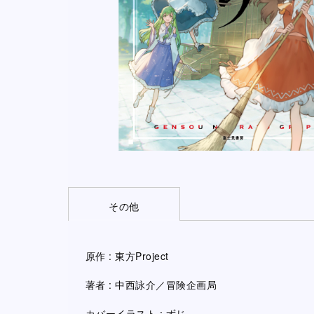
その他
原作 : 東方Project
著者 : 中西詠介／冒険企画局
カバーイラスト : ずじ