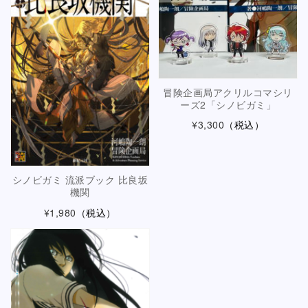
冒険企画局アクリルコマシリ
ーズ2「シノビガミ」
¥3,300
（税込）
シノビガミ 流派ブック 比良坂
機関
¥1,980
（税込）