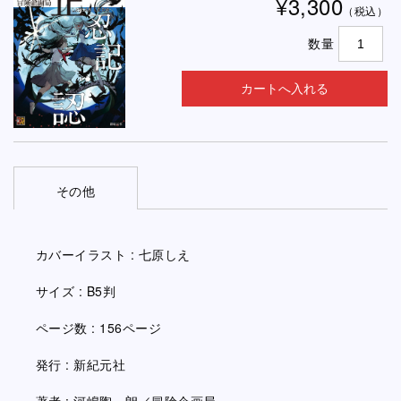
¥3,300
（税込）
数量
その他
カバーイラスト : 七原しえ
サイズ : B5判
ページ数 : 156ページ
発行 : 新紀元社
著者 : 河嶋陶一朗／冒険企画局