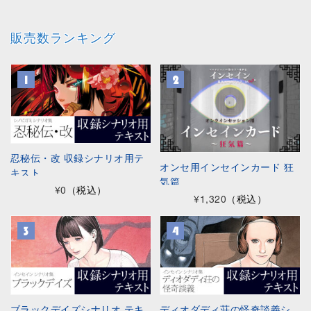
販売数ランキング
忍秘伝・改 収録シナリオ用テ
オンセ用インセインカード 狂
キスト
気篇
¥0
（税込）
¥1,320
（税込）
ブラックデイズシナリオ テキ
ディオダディ荘の怪奇談義シ