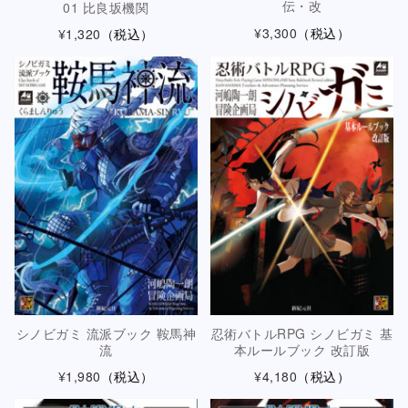
伝・改
01 比良坂機関
¥3,300
（税込）
¥1,320
（税込）
シノビガミ 流派ブック 鞍馬神
忍術バトルRPG シノビガミ 基
流
本ルールブック 改訂版
¥1,980
（税込）
¥4,180
（税込）