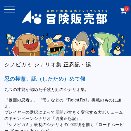
0
シノビガミ シナリオ集 正忍記・認
忍の極意、認（したため）めて候
九つの才能が認めた千紫万紅のシナリオ集。
『仮面の忍者』、『弔』などの『Role&Roll』掲載のものに加
え、
プレイヤーの選択によって展開が大きく変化する大ボリューム
のキャンペーンシナリオ『刃魔正忍記』、
『シノビガミ』最初のシナリオの10年後を描く『ロードムービ
ー 10years after』など、