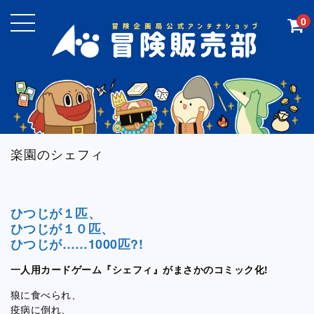
0
楽園のシェフィ
ひつじが１匹、
ひつじが１０匹、
ひつじが……1000匹?!
一人用カードゲーム『シェフィ』がまさかのコミック化!
狼に食べられ、
疫病に倒れ、