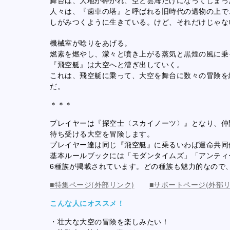
人々は、『歯車の塔』と呼ばれる旧時代の遺物の上で
しがみつくように生きている。けど、それだけじゃな
機械室が唸りをあげる。
燃素を燃やし、濛々と噴き上がる蒸気と黒煙の風に乗
『飛空艇』は大空へと漕ぎ出していく。
これは、飛空艇に乗って、大空を舞台に数々の冒険を
だ。
＊＊＊
プレイヤーは『探空士〈スカイノーツ〉』となり、仲
待ち受ける大空を冒険します。
プレイヤー達は同じ『飛空艇』に乗るいわば運命共同
基本ルールブックには「モダンタイムズ」「アンティ
6種族が掲載されています。どの種族も魅力的なので
■特集ページ(外部リンク)
■サポートページ(外部リ
こんな人にオススメ！
・壮大な大空の冒険を楽しみたい！