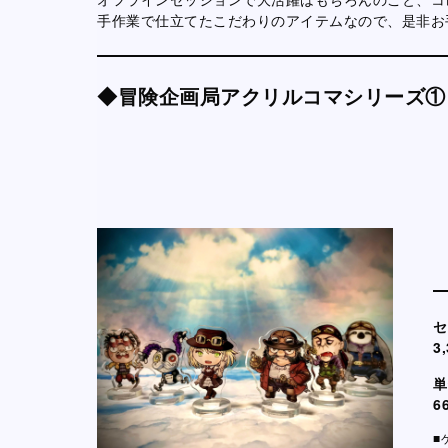
手作業で仕立てたこだわりのアイテムなので、是非お
◆冒険企画局アクリルコマシリーズ①
セ
3
単
6
■