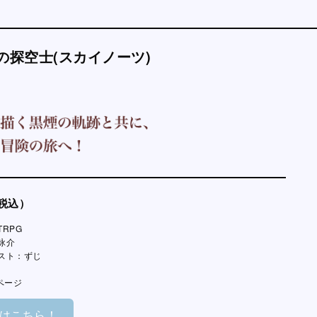
の探空士(スカイノーツ)
（税込）
RPG
詠介
スト：ずじ
ページ
はこちら！