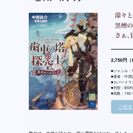
2,750円
■ジャンル：T
■著者：中西
■カバーイラ
■判型：B5判
■頁数：192
ご注文
舞台は、大地が砕かれ、空と雲海だけになってしまっ