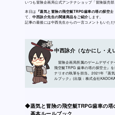
いつも冒険企画局公式アンテナショップ「冒険販売部
本日は
『蒸気と冒険の飛空艇TRPG歯車の塔の探空士
て、
中西詠介先生の関連商品をご紹介
します。
記事の最後には中西先生からの一言コメントもいただ
中西詠介（なかにし・え
冒険企画局所属のゲームデザイナー・ラ
飛空艇TRPG 歯車の塔の探空士』
ナリオの執筆を担当。2021年『蒸
ルブック』(出版：株式会社KADOK
◆蒸気と冒険の飛空艇TRPG歯車の
基本ルールブック