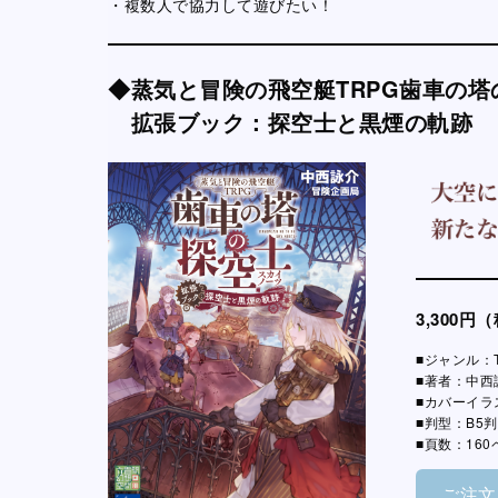
・複数人で協力して遊びたい！
◆蒸気と冒険の飛空艇TRPG歯車の塔
拡張ブック：探空士と黒煙の軌跡
3,300円
■ジャンル：T
■著者：中西
■カバーイラ
■判型：B5判
■頁数：160
ご注文