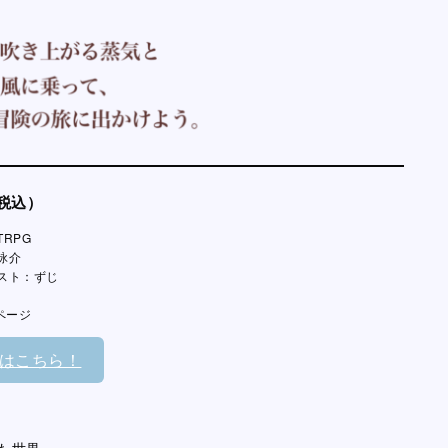
（税込）
RPG
詠介
スト：ずじ
ページ
はこちら！
た世界。