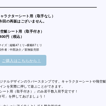
キャラクターシート用（取手なし）
※今回の再販はございません。
飛空艇シート用（取手付き）
,400円（税込）
サイズ : 縦幅47ミリ×横幅67ミリ
製作者 : 中西詠介／冒険販売部
ご購入はこちらから！
リジナルデザインのラバースタンプです。キャラクターシートや飛空
」のデザインを実際に押して遊ぶことができます。
シート用（取手付き）」のみ若干数入荷予定です！
許可」を押してあげましょう！
レクションアイテムとしても魅力的です。